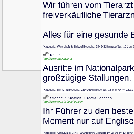
Wir führen vom Tierarz
freiverkäufliche Tierarz
Alles für eine gesunde
[Kategorie:
Wirtschaft & Einkauf
|Besuche: 3946431|hinzugefügt: 16 
Reiten
http://www.ausreiten.at
Ausritte im Nationalpar
großzügige Stallungen.
[Kategorie:
Illmitz.at
|Besuche: 2497589|hinzugefügt: 23 May 04 @ 2
Strände in Kroatien - Croatia Beaches
http://www.croatia-beaches.com
Ihr Führer zu den beste
Moment nur auf Englisch
[Kategorie:
Adria.at
|Besuche: 1910486|hinzugefügt: 10 Jul 06 @ 13: