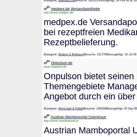
[Kategorie:
Moerbisch.at
|Besuche: 1421237|hinzugefügt: 28 Feb 04 
medpex.de Versandapotheke
http://www.medpex.de/
medpex.de Versandapo
bei rezeptfreien Medik
Rezeptbelieferung.
[Kategorie:
Medizin & Wellness
|Besuche: 1417766|hinzugefügt: 10 Ju
Onpulson.de
www.onpulson.de
Onpulson bietet seinen
Themengebiete Managem
Angebot durch ein über
[Kategorie:
Wirtschaft & Politik
|Besuche: 1304368|hinzugefügt: 05 S
Austrian Mamboportal Usergroup
http://www.mamboportal.at
Austrian Mamboportal U