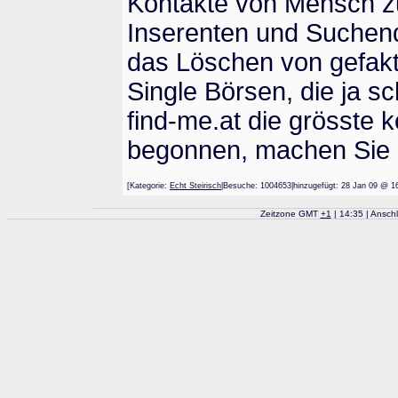
Kontakte von Mensch zu
Inserenten und Suchende
das Löschen von gefakt
Single Börsen, die ja sc
find-me.at die grösste
begonnen, machen Sie mi
[Kategorie:
Echt Steirisch
|Besuche: 1004653|hinzugefügt: 28 Jan 09
Zeitzone GMT
+
1
| 14:35 | Ansch