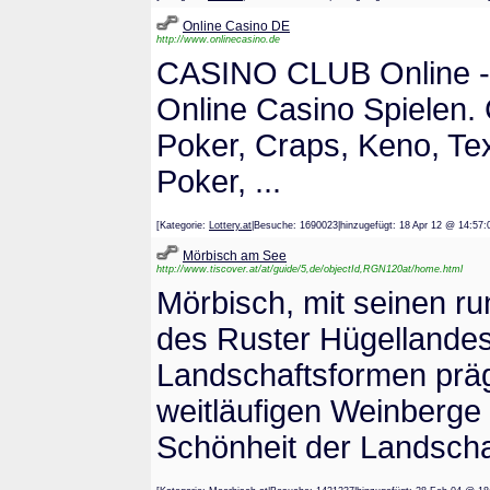
Online Casino DE
http://www.onlinecasino.de
CASINO CLUB Online - E
Online Casino Spielen. 
Poker, Craps, Keno, Te
Poker, ...
[Kategorie:
Lottery.at
|Besuche: 1690023|hinzugefügt: 18 Apr 12 @ 1
Mörbisch am See
http://www.tiscover.at/at/guide/5,de/objectId,RGN120at/home.html
Mörbisch, mit seinen r
des Ruster Hügellande
Landschaftsformen prä
weitläufigen Weinberge
Schönheit der Landscha