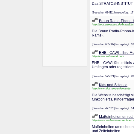
Das STRATOS-INSTITUT bie
[Besuche: 634111|hinzugefügt
Braun Radio-Phono-K
http://reut.gmxhome.de/braun8.h
Die Braun Radio-Phono-Ko
Rams).
[Besuche: 635387|hinzugefügt
EHB - CAWI ...Ihre Me
http://cawi.ehb-world.com
EHB – CAWI führt mittels 
Umfragen oder registriere
[Besuche: 575621|hinzugefügt
Kids and Science
http:/www.kids-and-science.de
Die Website beschäftigt si
funktioniert's, Kinderfra
[Besuche: 477623|hinzugefügt
Maßeinheiten umrech
http://www.einheiten-umrechnen.
Maßeinheiten umrechnen / 
und Zeiteinheiten.