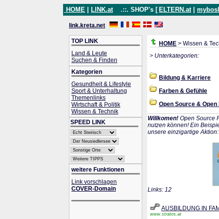
HOME
|
LINK.at
.::. SHOP's [
ELTERN.at
|
mybos
link.kreta.net
TOP LINK
HOME
> Wissen & Tec
Land & Leute
> Unterkategorien:
Suchen & Finden
Kategorien
Bildung & Karriere
Gesundheit & Lifestyle
Sport & Unterhaltung
Farben & Gefühle
Themenlinks
Open Source & Open
Wirtschaft & Politik
Wissen & Technik
Willkomen!
Open Source P
SPEED LINK
nutzen können! Ein Beispie
unsere einzigartige Aktion
weitere Funktionen
Link vorschlagen
COVER-Domain
Links: 12
AUSBILDUNG IN FA
www.stratos.at