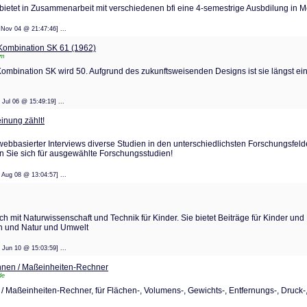
tet in Zusammenarbeit mit verschiedenen bfi eine 4-semestrige Ausbdilung in Me
: 17 Nov 04 @ 21:47:46] ...
ombination SK 61 (1962)
tm
mbination SK wird 50. Aufgrund des zukunftsweisenden Designs ist sie längst ein
: 10 Jul 06 @ 15:49:19] ...
inung zählt!
webbasierter Interviews diverse Studien in den unterschiedlichsten Forschungsfeld
n Sie sich für ausgewählte Forschungsstudien!
: 28 Aug 08 @ 13:04:57] ...
ch mit Naturwissenschaft und Technik für Kinder. Sie bietet Beiträge für Kinder und
gen und Natur und Umwelt
: 14 Jun 10 @ 15:03:59] ...
nen / Maßeinheiten-Rechner
de
Maßeinheiten-Rechner, für Flächen-, Volumens-, Gewichts-, Entfernungs-, Druck-,