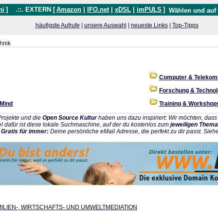
hi
]
.::. EXTERN [
Amazon
|
IFO.net
|
xDSL
|
imPULS
]
Wählen und auf
häufigste Aufrufe
|
unsere Auswahl
|
neueste Links
|
Top-Tipps
hnik
Computer & Telekom
Forschung & Technol
 Mind
Training & Workshop
rojekte und die
Open Source Kultur
haben uns dazu inspiriert: Wir möchten, da
l dafür ist diese lokale Suchmaschine, auf der du kostenlos zum
jeweiligen Thema
:
Gratis für immer:
Deine persönliche eMail Adresse, die perfekt zu dir passt. Sieh
MILIEN-, WIRTSCHAFTS- UND UMWELTMEDIATION