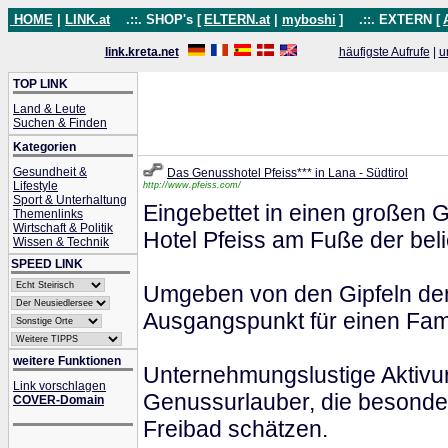
HOME
|
LINK.at
.::. SHOP's [
ELTERN.at
|
myboshi
]
.::. EXTERN [
link.kreta.net
häufigste Aufrufe
|
u
TOP LINK
Land & Leute
Suchen & Finden
Kategorien
Gesundheit &
Das Genusshotel Pfeiss*** in Lana - Südtirol
Lifestyle
http://www.pfeiss.com/
Sport & Unterhaltung
Eingebettet in einen großen 
Themenlinks
Wirtschaft & Politik
Hotel Pfeiss am Fuße der bel
Wissen & Technik
SPEED LINK
Umgeben von den Gipfeln der 
Ausgangspunkt für einen Fami
weitere Funktionen
Unternehmungslustige Aktivur
Link vorschlagen
Genussurlauber, die besonder
COVER-Domain
Freibad schätzen.