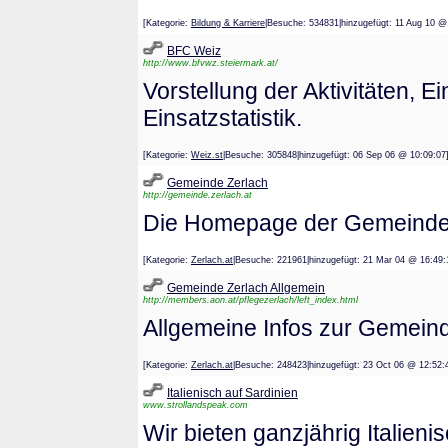
[Kategorie:
Bildung & Karriere
|Besuche: 534831|hinzugefügt: 11 Aug 
BFC Weiz
http://www.bfvwz.steiermark.at/
Vorstellung der Aktivitäten, 
Einsatzstatistik.
[Kategorie:
Weiz.st
|Besuche: 305848|hinzugefügt: 06 Sep 06 @ 10:
Gemeinde Zerlach
http://gemeinde.zerlach.at
Die Homepage der Gemeinde 
[Kategorie:
Zerlach.at
|Besuche: 221961|hinzugefügt: 21 Mar 04 @ 1
Gemeinde Zerlach Allgemein
http://members.aon.at/pflegezerlach/left_index.html
Allgemeine Infos zur Gemein
[Kategorie:
Zerlach.at
|Besuche: 248423|hinzugefügt: 23 Oct 06 @ 1
Italienisch auf Sardinien
www.strollandspeak.com
Wir bieten ganzjährig Italien