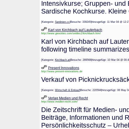
Intensivkurse; Gruppen- und 
Sardische Kochkurse. Kleine
[Kategorie:
Sardinien.cc
|Besuche: 339245|hinzugefügt: 11 Mar 04 @
Karl von Kirchbach auf Lauterbach
http://www.geocities.com/veldes1/kirchbach.html
Karl von Kirchbach auf Laut
following timeline summarizes
[Kategorie:
Kirchbach.at
|Besuche: 289568|hinzugefügt: 10 Mar 04 @
Present Innovations
http://www.present-innovations.de
Verkauf von Picknickrucksäck
[Kategorie:
Wirtschaft & Einkauf
|Besuche: 220594|hinzugefügt: 06 M
Verlag Medien und Recht
http://www.medien-recht.com/
Die Zeitschrift für Medien- un
Beiträge, Informationen und
Persönlichkeitsschutz – Urh