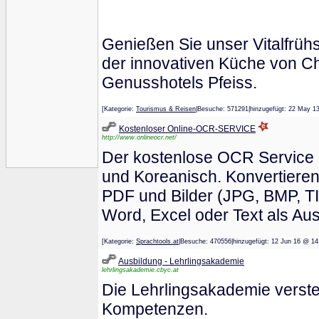
Genießen Sie unser Vitalfrü
der innovativen Küche von C
Genusshotels Pfeiss.
[Kategorie:
Tourismus & Reisen
|Besuche: 571291|hinzugefügt: 22 M
Kostenloser Online-OCR-SERVICE
http://www.onlineocr.net/
Der kostenlose OCR Service u
und Koreanisch. Konvertieren
PDF und Bilder (JPG, BMP, TI
Word, Excel oder Text als Au
[Kategorie:
Sprachtools.at
|Besuche: 470556|hinzugefügt: 12 Jun 16 
Ausbildung - Lehrlingsakademie
lehrlingsakademie.cbyc.at
Die Lehrlingsakademie versteh
Kompetenzen.