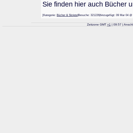
Sie finden hier auch Bücher 
[Kategorie:
Bücher & Skripte
|Besuche: 321226|hinzugefügt: 09 Mar 0
Zeitzone GMT
+
1
| 09:57 | Ansch