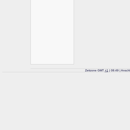
Zeitzone GMT
+
1
| 08:49 | Ansch