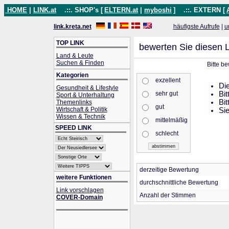
HOME
|
LINK.at
.::. SHOP's [
ELTERN.at
|
myboshi
]
.::. EXTERN [
link.kreta.net
häufigste Aufrufe
|
u
TOP LINK
bewerten Sie diesen L
Land & Leute
Suchen & Finden
Bitte b
Kategorien
exzellent
Die
Gesundheit & Lifestyle
sehr gut
Bit
Sport & Unterhaltung
Bit
Themenlinks
gut
Wirtschaft & Politik
Sie
Wissen & Technik
mittelmäßig
SPEED LINK
schlecht
derzeitige Bewertung
weitere Funktionen
durchschnittliche Bewertung
Link vorschlagen
Anzahl der Stimmen
COVER-Domain