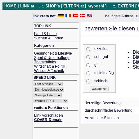
HOME
|
LINK.at
.::. SHOP's [
ELTERN.at
|
myboshi
]
.::. EXTERN [
link.kreta.net
häufigste Aufrufe
|
u
TOP LINK
bewerten Sie diesen L
Land & Leute
Suchen & Finden
Kategorien
exzellent
Die
Gesundheit & Lifestyle
sehr gut
Bit
Sport & Unterhaltung
Bit
Themenlinks
gut
Wirtschaft & Politik
Sie
Wissen & Technik
mittelmäßig
SPEED LINK
schlecht
derzeitige Bewertung
weitere Funktionen
durchschnittliche Bewertung
Link vorschlagen
Anzahl der Stimmen
COVER-Domain