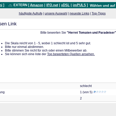
hi
]
.::. EXTERN [
Amazon
|
IFO.net
|
xDSL
|
imPULS
]
Wählen und auf
häufigste Aufrufe
|
unsere Auswahl
|
neueste Links
|
Top-Tipps
sen Link
Bitte bewerten Sie
"Herret Tomaten und Paradeiser
Die Skala reicht von 1 - 5, wobei 1 schlecht ist und 5 sehr gut.
Bitte nur einmal abstimmen.
Bitte stimmen Sie nicht für sich oder einen Mitbewerber ab.
Sie können sich eine liste der
Top bewerteten Quellen ansehen.
schlecht
tung
1 (von 5)
2