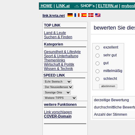
HOME
|
LINK.at
.::. SHOP's [
ELTERN.at
|
mybos
link.kreta.net
TOP LINK
bewerten Sie die
Land & Leute
Suchen & Finden
Kategorien
exzellent
Gesundheit & Lifestyle
sehr gut
Sport & Unterhaltung
Themenlinks
gut
Wirtschaft & Politik
Wissen & Technik
mittelmäßig
SPEED LINK
schlecht
derzeitige Bewertung
weitere Funktionen
durchschnittliche Bewer
Link vorschlagen
Anzahl der Stimmen
COVER-Domain