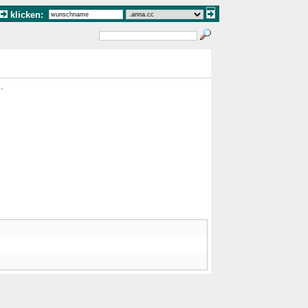
klicken:
"
.