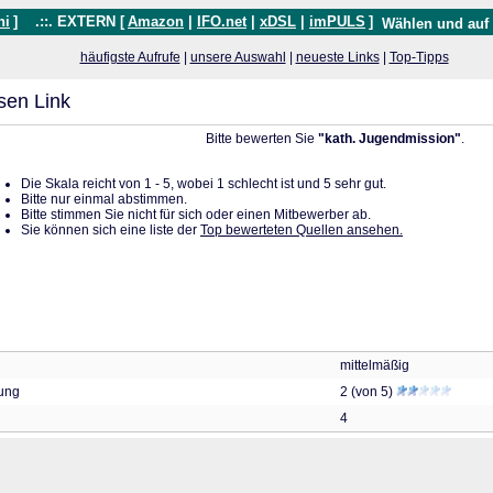
hi
]
.::. EXTERN [
Amazon
|
IFO.net
|
xDSL
|
imPULS
]
Wählen und auf
häufigste Aufrufe
|
unsere Auswahl
|
neueste Links
|
Top-Tipps
sen Link
Bitte bewerten Sie
"kath. Jugendmission"
.
Die Skala reicht von 1 - 5, wobei 1 schlecht ist und 5 sehr gut.
Bitte nur einmal abstimmen.
Bitte stimmen Sie nicht für sich oder einen Mitbewerber ab.
Sie können sich eine liste der
Top bewerteten Quellen ansehen.
mittelmäßig
tung
2 (von 5)
4