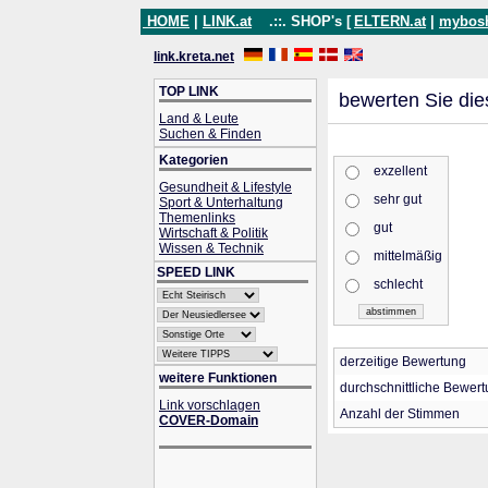
HOME
|
LINK.at
.::. SHOP's [
ELTERN.at
|
mybos
link.kreta.net
TOP LINK
bewerten Sie die
Land & Leute
Suchen & Finden
Kategorien
exzellent
Gesundheit & Lifestyle
sehr gut
Sport & Unterhaltung
Themenlinks
gut
Wirtschaft & Politik
Wissen & Technik
mittelmäßig
SPEED LINK
schlecht
derzeitige Bewertung
weitere Funktionen
durchschnittliche Bewer
Link vorschlagen
Anzahl der Stimmen
COVER-Domain