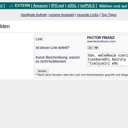
hi
]
.::. EXTERN [
Amazon
|
IFO.net
|
xDSL
|
imPULS
]
Wählen und auf
häufigste Aufrufe
|
unsere Auswahl
|
neueste Links
|
Top-Tipps
lden
FACTOR FINANZ
Link:
www.factorfinanz.com
Ist dieser Link defekt?
Kurze Beschreibung, warum
es nicht funktioniert.
*
Nach dem Senden wird der Link vom Administrator geprüft und frei