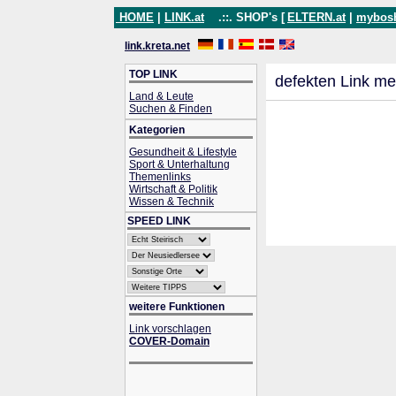
HOME
|
LINK.at
.::. SHOP's [
ELTERN.at
|
mybos
link.kreta.net
TOP LINK
defekten Link me
Land & Leute
Suchen & Finden
Kategorien
Gesundheit & Lifestyle
Sport & Unterhaltung
Themenlinks
Wirtschaft & Politik
Wissen & Technik
SPEED LINK
weitere Funktionen
Link vorschlagen
COVER-Domain