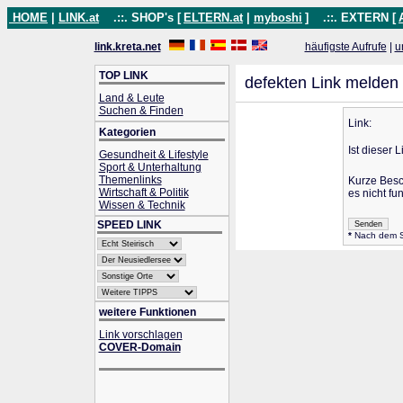
HOME
|
LINK.at
.::. SHOP's [
ELTERN.at
|
myboshi
]
.::. EXTERN [
link.kreta.net
häufigste Aufrufe
|
u
TOP LINK
defekten Link melden
Land & Leute
Suchen & Finden
Link:
Kategorien
Ist dieser 
Gesundheit & Lifestyle
Sport & Unterhaltung
Themenlinks
Kurze Bes
Wirtschaft & Politik
es nicht fun
Wissen & Technik
SPEED LINK
*
Nach dem Se
weitere Funktionen
Link vorschlagen
COVER-Domain