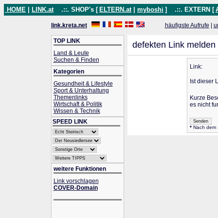
HOME
|
LINK.at
.::. SHOP's [
ELTERN.at
|
myboshi
]
.::. EXTERN [
link.kreta.net
häufigste Aufrufe
|
u
TOP LINK
defekten Link melden
Land & Leute
Suchen & Finden
Link:
Kategorien
Ist dieser 
Gesundheit & Lifestyle
Sport & Unterhaltung
Themenlinks
Kurze Bes
Wirtschaft & Politik
es nicht fu
Wissen & Technik
SPEED LINK
*
Nach dem Se
weitere Funktionen
Link vorschlagen
COVER-Domain