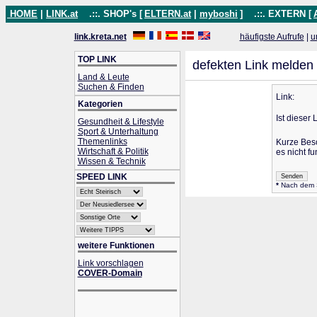
HOME
|
LINK.at
.::. SHOP's [
ELTERN.at
|
myboshi
]
.::. EXTERN [
link.kreta.net
häufigste Aufrufe
|
u
TOP LINK
defekten Link melden
Land & Leute
Suchen & Finden
Link:
Kategorien
Ist dieser 
Gesundheit & Lifestyle
Sport & Unterhaltung
Themenlinks
Kurze Bes
Wirtschaft & Politik
es nicht fu
Wissen & Technik
SPEED LINK
*
Nach dem Se
weitere Funktionen
Link vorschlagen
COVER-Domain