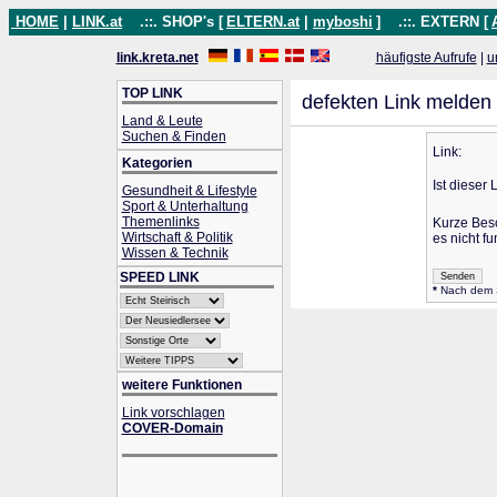
HOME
|
LINK.at
.::. SHOP's [
ELTERN.at
|
myboshi
]
.::. EXTERN [
link.kreta.net
häufigste Aufrufe
|
u
TOP LINK
defekten Link melden
Land & Leute
Suchen & Finden
Link:
Kategorien
Ist dieser 
Gesundheit & Lifestyle
Sport & Unterhaltung
Themenlinks
Kurze Bes
Wirtschaft & Politik
es nicht fu
Wissen & Technik
SPEED LINK
*
Nach dem Se
weitere Funktionen
Link vorschlagen
COVER-Domain