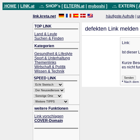
HOME
|
LINK.at
.::. SHOP's [
ELTERN.at
|
myboshi
]
.::. EXTERN [
link.kreta.net
häufigste Aufrufe
|
u
TOP LINK
defekten Link melden
Land & Leute
Suchen & Finden
Link:
Kategorien
Ist dieser 
Gesundheit & Lifestyle
Sport & Unterhaltung
Themenlinks
Kurze Bes
Wirtschaft & Politik
es nicht fu
Wissen & Technik
SPEED LINK
*
Nach dem Se
weitere Funktionen
Link vorschlagen
COVER-Domain