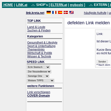
HOME
|
LINK.at
.::. SHOP's [
ELTERN.at
|
myboshi
]
.::. EXTERN [
link.kreta.net
häufigste Aufrufe
|
u
TOP LINK
defekten Link melden
Land & Leute
Suchen & Finden
Link:
Kategorien
Ist dieser 
Gesundheit & Lifestyle
Sport & Unterhaltung
Themenlinks
Kurze Bes
Wirtschaft & Politik
es nicht fu
Wissen & Technik
SPEED LINK
*
Nach dem Se
weitere Funktionen
Link vorschlagen
COVER-Domain