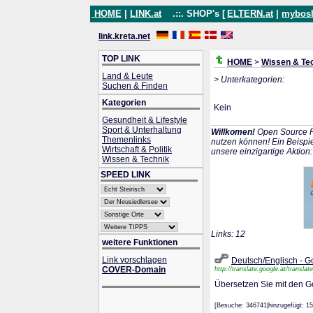
HOME
|
LINK.at
.::. SHOP's [
ELTERN.at
|
mybos
link.kreta.net
TOP LINK
HOME
>
Wissen & Te
Land & Leute
> Unterkategorien:
Suchen & Finden
Kategorien
Kein
Gesundheit & Lifestyle
Sport & Unterhaltung
Willkomen!
Open Source P
Themenlinks
nutzen können! Ein Beispie
Wirtschaft & Politik
unsere einzigartige Aktion
Wissen & Technik
SPEED LINK
Links: 12
weitere Funktionen
Link vorschlagen
Deutsch/Englisch - G
COVER-Domain
http://translate.google.at/translat
Übersetzen Sie mit den G
[Besuche: 346741|hinzugefügt