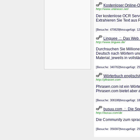
Kostenloser Online
http://www.onlineocr.net/
Der kostenlose OCR Servi
Extrahieren Sie Text aus 
[Besuche: 470629|hinzugefügt
Linguee .::. Das Web
http://www.linguee.de/
Durchsuchen Sie Millione
Deutsch nach Wörtern und
Material, jeweils in voll
[Besuche: 340762|hinzugefügt
Wörterbuch englisc
http://phrasen.com
Phrasen.com ist ein Wörte
Phrasen.com bietet aber 
[Besuche: 306186|hinzugefügt
busuu.com .::. Die S
http://busuu.com/de
Die Community zum sprache
[Besuche: 359397|hinzugefügt