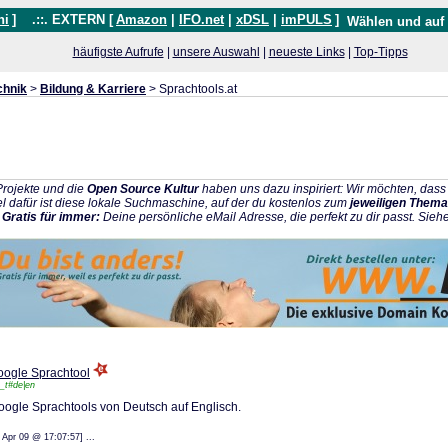
hi
]
.::. EXTERN [
Amazon
|
IFO.net
|
xDSL
|
imPULS
]
Wählen und auf
häufigste Aufrufe
|
unsere Auswahl
|
neueste Links
|
Top-Tipps
chnik
>
Bildung & Karriere
> Sprachtools.at
rojekte und die
Open Source Kultur
haben uns dazu inspiriert: Wir möchten, da
l dafür ist diese lokale Suchmaschine, auf der du kostenlos zum
jeweiligen Thema
:
Gratis für immer:
Deine persönliche eMail Adresse, die perfekt zu dir passt. Sieh
oogle Sprachtool
e_t#de|en
oogle Sprachtools von Deutsch auf Englisch.
: 15 Apr 09 @ 17:07:57] ...