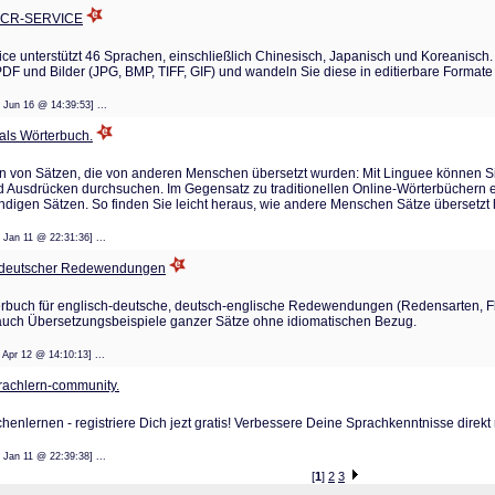
-OCR-SERVICE
ce unterstützt 46 Sprachen, einschließlich Chinesisch, Japanisch und Koreanisch
PDF und Bilder (JPG, BMP, TIFF, GIF) und wandeln Sie diese in editierbare Formate
: 12 Jun 16 @ 14:39:53] ...
 als Wörterbuch.
n von Sätzen, die von anderen Menschen übersetzt wurden: Mit Linguee können Si
 Ausdrücken durchsuchen. Im Gegensatz zu traditionellen Online-Wörterbüchern 
ständigen Sätzen. So finden Sie leicht heraus, wie andere Menschen Sätze übersetzt
: 25 Jan 11 @ 22:31:36] ...
h/deutscher Redewendungen
rbuch für englisch-deutsche, deutsch-englische Redewendungen (Redensarten, Flos
auch Übersetzungsbeispiele ganzer Sätze ohne idiomatischen Bezug.
: 18 Apr 12 @ 14:10:13] ...
prachlern-community.
nlernen - registriere Dich jezt gratis! Verbessere Deine Sprachkenntnisse direkt
: 25 Jan 11 @ 22:39:38] ...
[
1
]
2
3