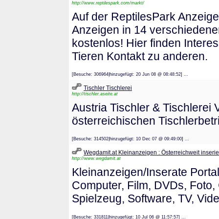
http://www.reptilespark.com/markt/
Auf der ReptilesPark Anzeigen
Anzeigen in 14 verschiedenen
kostenlos! Hier finden Inter
Tieren Kontakt zu anderen.
[Besuche: 306964|hinzugefügt: 20 Jun 08 @ 08:48:52] ...
Tischler Tischlerei
http://tischler.aseite.at
Austria Tischler & Tischlerei 
österreichischen Tischlerbetrie
[Besuche: 314502|hinzugefügt: 10 Dec 07 @ 09:49:00] ...
Wegdamit.at Kleinanzeigen : Österreichweit inserie
http://www.wegdamit.at
Kleinanzeigen/Inserate Portal
Computer, Film, DVDs, Foto,
Spielzeug, Software, TV, Vide
[Besuche: 331811|hinzugefügt: 10 Jul 06 @ 11:57:57] ...