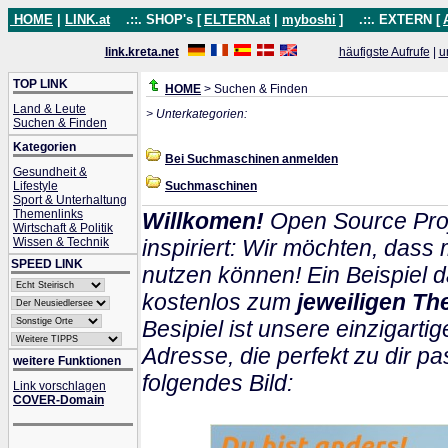
HOME
|
LINK.at
.::. SHOP's [
ELTERN.at
|
myboshi
]
.::. EXTERN [
link.kreta.net
häufigste Aufrufe
|
u
TOP LINK
HOME
> Suchen & Finden
Land & Leute
> Unterkategorien:
Suchen & Finden
Kategorien
Bei Suchmaschinen anmelden
Gesundheit &
Lifestyle
Suchmaschinen
Sport & Unterhaltung
Themenlinks
Willkomen!
Open Source Proj
Wirtschaft & Politik
Wissen & Technik
inspiriert: Wir möchten, das
SPEED LINK
nutzen können! Ein Beispiel d
kostenlos zum
jeweiligen Th
Besipiel ist unsere einzigartig
Adresse, die perfekt zu dir pa
weitere Funktionen
folgendes Bild:
Link vorschlagen
COVER-Domain