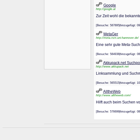
Google
http://google.at
Zur Zeit wohl die bekannt
[Besuche: 587895|hinzugefügt
MetaGer
http://meta.rrzn.uni-hannover.de/
Eine sehr gute Meta-Suc
[Besuche: 584938|hinzugefügt
Akkupack.net Suchport
http://www.akkupack.net
Linksammlung und Suchmas
[Besuche: 565515|hinzugefügt
AlltheWeb
http://www.alltheweb.com/
Hilft auch beim Suchen v
[Besuche: 576699|hinzugefügt