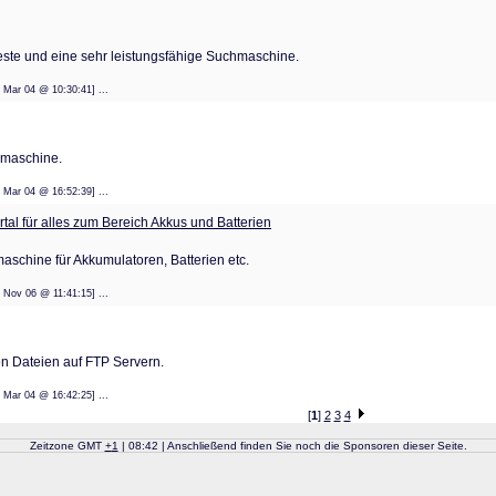
este und eine sehr leistungsfähige Suchmaschine.
: 09 Mar 04 @ 10:30:41] ...
hmaschine.
: 08 Mar 04 @ 16:52:39] ...
al für alles zum Bereich Akkus und Batterien
chine für Akkumulatoren, Batterien etc.
: 10 Nov 06 @ 11:41:15] ...
on Dateien auf FTP Servern.
: 08 Mar 04 @ 16:42:25] ...
[
1
]
2
3
4
Zeitzone GMT
+
1
| 08:42 | Anschließend finden Sie noch die Sponsoren dieser Seite.