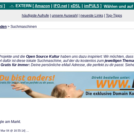
hi
]
.::. EXTERN [
Amazon
|
IFO.net
|
xDSL
|
imPULS
]
Wählen und auf
häufigste Aufrufe
|
unsere Auswahl
|
neueste Links
|
Top-Tipps
nden
> Suchmaschinen
rojekte und die
Open Source Kultur
haben uns dazu inspiriert: Wir möchten, da
l dafür ist diese lokale Suchmaschine, auf der du kostenlos zum
jeweiligen Thema
:
Gratis für immer:
Deine persönliche eMail Adresse, die perfekt zu dir passt. Sieh
le am Markt.
: 08 Mar 04 @ 16:55:14] ...