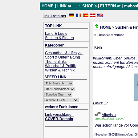
HOME
|
LINK.at
.::. SHOP's [
ELTERN.at
|
mybos
link.kreta.net
TOP LINK
HOME
>
Suchen & Fi
Land & Leute
> Unterkategorien:
Suchen & Finden
Kategorien
Kein
Gesundheit & Lifestyle
Sport & Unterhaltung
Willkomen!
Open Source P
Themenlinks
nutzen können! Ein Beispie
Wirtschaft & Politik
unsere einzigartige Aktion
Wissen & Technik
SPEED LINK
Links: 17
weitere Funktionen
Link vorschlagen
Altavista
COVER-Domain
http://de.altavista.com/
War schon lange vor Goog
[Besuche: 580511|hinzugefügt