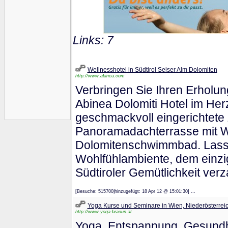
Links: 7
Wellnesshotel in Südtirol Seiser Alm Dolomiten
http://www.abinea.com
Verbringen Sie Ihren Erholun
Abinea Dolomiti Hotel im Her
geschmackvoll eingerichtete
Panoramadachterrasse mit Wh
Dolomitenschwimmbad. Lasse
Wohlfühlambiente, dem einzi
Südtiroler Gemütlichkeit ver
[Besuche: 515700|hinzugefügt: 18 Apr 12 @ 15:01:30] ...
Yoga Kurse und Seminare in Wien, Niederösterrei
http://www.yoga-bracun.at
Yoga, Entspannung, Gesundhe