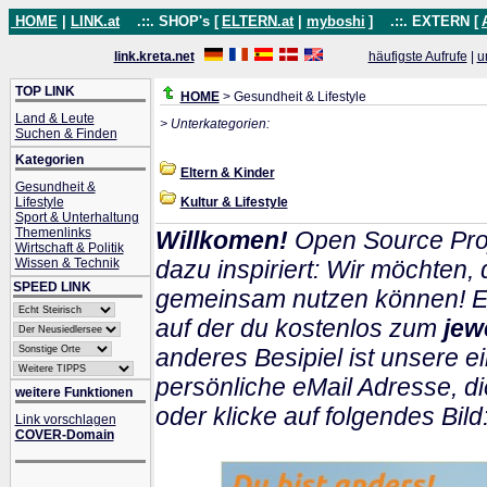
HOME
|
LINK.at
.::. SHOP's [
ELTERN.at
|
myboshi
]
.::. EXTERN [
link.kreta.net
häufigste Aufrufe
|
u
TOP LINK
HOME
> Gesundheit & Lifestyle
Land & Leute
> Unterkategorien:
Suchen & Finden
Kategorien
Eltern & Kinder
Gesundheit &
Lifestyle
Kultur & Lifestyle
Sport & Unterhaltung
Themenlinks
Willkomen!
Open Source Pro
Wirtschaft & Politik
Wissen & Technik
dazu inspiriert: Wir möchten
SPEED LINK
gemeinsam nutzen können! Ein
auf der du kostenlos zum
jew
anderes Besipiel ist unsere ei
persönliche eMail Adresse, di
weitere Funktionen
oder klicke auf folgendes Bild
Link vorschlagen
COVER-Domain