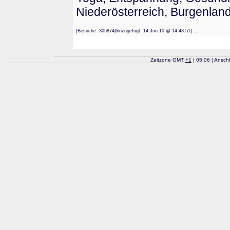
Niederösterreich, Burgenlan
[Besuche: 305874|hinzugefügt: 14 Jun 10 @ 14:43:51] ...
Zeitzone GMT
+
1
| 05:06 | Ansch