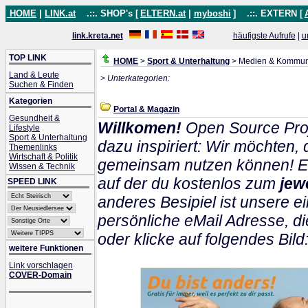
HOME
|
LINK.at
.::. SHOP's [
ELTERN.at
|
myboshi
]
.::. EXTERN [
link.kreta.net
häufigste Aufrufe
|
u
TOP LINK
HOME
>
Sport & Unterhaltung
> Medien & Kommun
Land & Leute
> Unterkategorien:
Suchen & Finden
Kategorien
Portal & Magazin
Gesundheit &
Willkomen!
Open Source Proj
Lifestyle
Sport & Unterhaltung
dazu inspiriert: Wir möchten
Themenlinks
Wirtschaft & Politik
gemeinsam nutzen können! Ein
Wissen & Technik
auf der du kostenlos zum
jew
SPEED LINK
anderes Besipiel ist unsere ei
persönliche eMail Adresse, di
oder klicke auf folgendes Bild
weitere Funktionen
Link vorschlagen
COVER-Domain