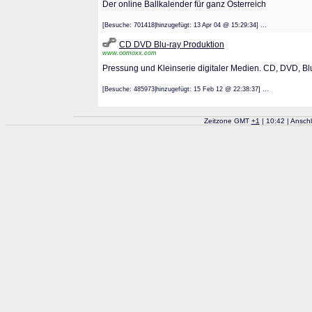
Der online Ballkalender für ganz Österreich
[Besuche: 701418|hinzugefügt: 13 Apr 04 @ 15:29:34] ...
CD DVD Blu-ray Produktion
www.oomoxx.com
Pressung und Kleinserie digitaler Medien. CD, DVD, Blu
[Besuche: 485973|hinzugefügt: 15 Feb 12 @ 22:38:37] ...
Zeitzone GMT
+
1
| 10:42 | Ansch