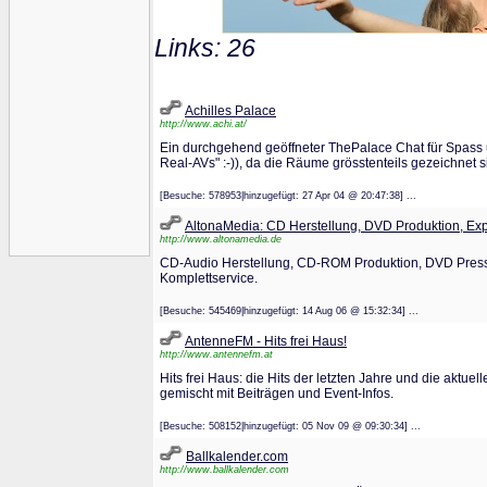
Links: 26
Achilles Palace
http://www.achi.at/
Ein durchgehend geöffneter ThePalace Chat für Spass 
Real-AVs" :-)), da die Räume grösstenteils gezeichnet sin
[Besuche: 578953|hinzugefügt: 27 Apr 04 @ 20:47:38] ...
AltonaMedia: CD Herstellung, DVD Produktion, Exp
http://www.altonamedia.de
CD-Audio Herstellung, CD-ROM Produktion, DVD Pressu
Komplettservice.
[Besuche: 545469|hinzugefügt: 14 Aug 06 @ 15:32:34] ...
AntenneFM - Hits frei Haus!
http://www.antennefm.at
Hits frei Haus: die Hits der letzten Jahre und die aktu
gemischt mit Beiträgen und Event-Infos.
[Besuche: 508152|hinzugefügt: 05 Nov 09 @ 09:30:34] ...
Ballkalender.com
http://www.ballkalender.com