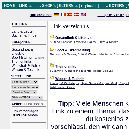
HOME
|
LINK.at
.::. SHOP's [
ELTERN.at
|
myboshi
]
.::. EXTERN [
link.kreta.net
häufigste Aufrufe
|
u
TOP LINK
Link-Verzeichnis
Land & Leute
Suchen & Finden
Gesundheit & Lifestyle
,
,
...
Kategorien
Kultur & Lifestyle
Freizeit & Hobby
Eltern & Kinder
Gesundheit &
Sport & Unterhaltung
Lifestyle
,
,
Tourismus & Reisen
Spiel & Wetten
Medien & Kommunikat
Sport & Unterhaltung
Themenlinks
Wirtschaft & Politik
Themenlinks
Wissen & Technik
,
,
...
eLearning
Generische Begriffe
bridge.LINK.at
SPEED LINK
Wissen & Technik
,
,
Training & Workshops
Open Source & Open Mind
Comput
...
Telekommunikation
Tipp:
Viele Menschen kl
weitere Funktionen
Link zu einem Thema, dass
Link vorschlagen
COVER-Domain
du kostenlos 
vorschlägst, den wir dann